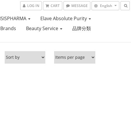
LOG IN
CART
MESSAGE
English
ISISPHARMA
Elave Absolute Purity
 Brands
Beauty Service
品牌分類