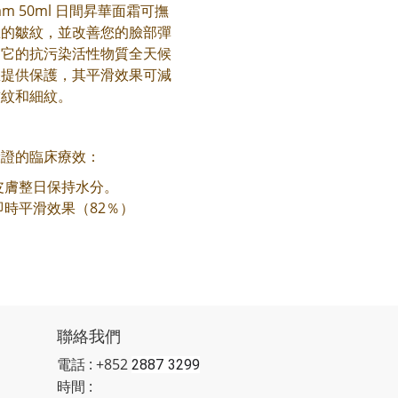
eam 50ml 日間昇華面霜可撫
您的皺紋，並改善您的臉部彈
。它的抗污染活性物質全天候
您提供保護，其平滑效果可減
皺紋和細紋。
驗證的臨床療效：
皮膚整日保持水分。
即時平滑效果（82％）
聯絡我們
電話 : +852
2887 3299
時間 :