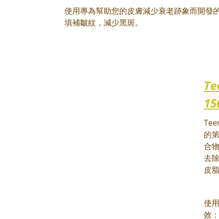
使用專為幫助您的皮膚減少衰老跡象而開發
填補皺紋，減少黑斑。
Te
1
Tee
的第
合
去
皮
使用
效