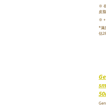
※ 
皮
※
*滿
估2
Ge
sm
5
Gen