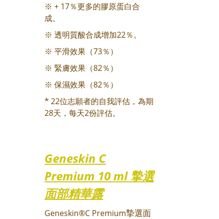
※
+ 17％更多的膠原蛋白合
成。
※
透明質酸合成增加22％。
※
平滑效果（73％）
※
緊膚效果（82％）
※ 保濕效果（82％）
* 22位志願者的自我評估，為期
28天，每天2份評估。
Geneskin C
Premium 10 ml 摯選
面部精華露
Geneskin®C Premium
摯選面