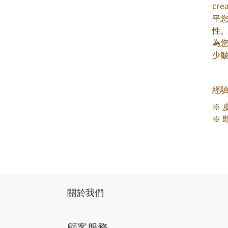
cr
平
性
為
少
經
※ 
※
關於我們
顧客服務