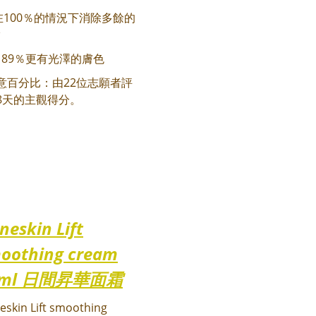
在100％的情況下消除多餘的
脂
+ 89％更有光澤的膚色
意百分比：由22位志願者評
8天的主觀得分。
neskin Lift
oothing cream
0ml 日間昇華面霜
eskin Lift smoothing