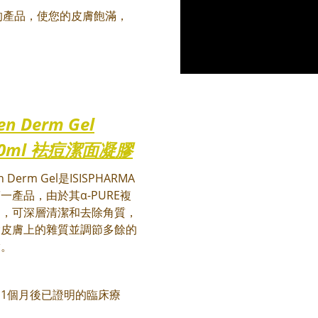
的產品，使您的皮膚飽滿，
en Derm Gel
50ml 袪痘潔面凝膠
n Derm Gel是ISISPHARMA
一產品，由於其α-PURE複
物，可深層清潔和去除角質，
除皮膚上的雜質並調節多餘的
脂。
1個月後已證明的臨床療
：