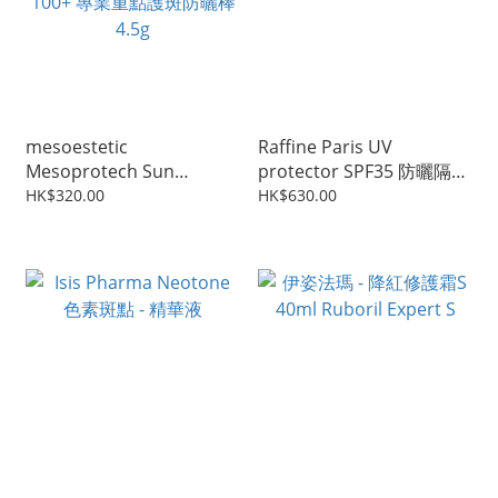
mesoestetic
Raffine Paris UV
Mesoprotech Sun
protector SPF35 防曬隔離
Protective Repairing Stick
緊緻日霜 50ml
HK$320.00
HK$630.00
100+ 專業重點護斑防曬棒
4.5g